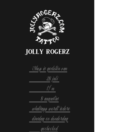
Jolly Rogerz
Shop is gesloten van
28 juli
t/m
8 augustus
whatsapp wordt iedere
dinsdag en donderdag
gechecked