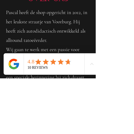
Pascal heeft de shop opgericht in 2012, in
het leukste straatje van Voorburg. Hij
heeft zich autodidactisch ontwikkeld als
allround tatoeëerder.
Wij gaan te werk met een passie voor
tatoeëren, schilderen en tekenen.
Mensen blij maken met een ontwerp die
een speciale herinnering bij zich draagt,
spirituele betekenis maar sws een tattoo
waardoor je telkens weer straalt als je
ernaar kijkt.
Wij vinden het belangrijk dat jij als klant
net zo tevreden bent met het ontwerp als
wij zijn.