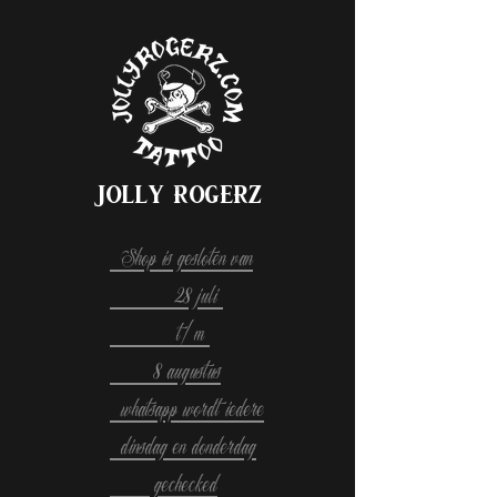
Jolly Rogerz
Shop is gesloten van
28 juli
t/m
8 augustus
whatsapp wordt iedere
dinsdag en donderdag
gechecked