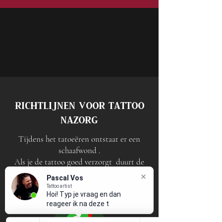
Richtlijnen voor tattoo
nazorg
Tijdens het tatoeëren ontstaat er een
schaafwond .
Als je de tattoo goed verzorgt duurt de
genezing twee tot drie weken.
Pascal Vos
Na de sessie wordt de nieuwe tattoo
Tattoo artist
Hoi! Typ je vraag en dan
afgedekt met huishoudfolie,
reageer ik na deze tattoo-
deze mag je na 2 uur verwijderen.